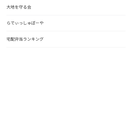
大地を守る会
らでぃっしゅぼーや
宅配弁当ランキング
野菜宅配
北海道の生協
東北の生協
東京の生協
北陸の生協