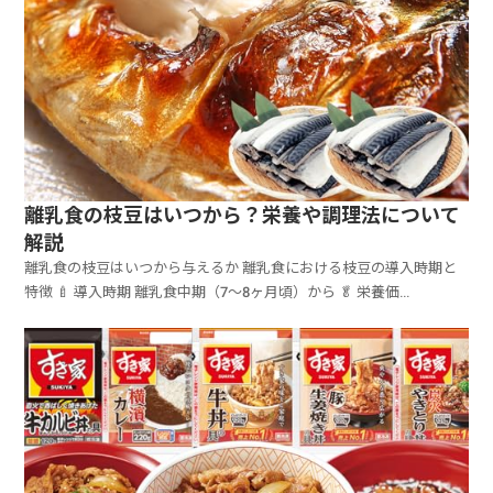
離乳食の枝豆はいつから？栄養や調理法について
解説
離乳食の枝豆はいつから与えるか 離乳食における枝豆の導入時期と
特徴 🍼 導入時期 離乳食中期（7〜8ヶ月頃）から 🥬 栄養価...