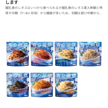
します
離乳食のレタスはいつから食べられるか離乳食のレタス導入時期と特
徴🥬中期（7〜8ヶ月頃）から繊維が多いため、初期は避け中期から
開始🍽️軟らかい葉先を使用茎の硬い部分は避け、葉先の柔らかい部分
を使用🔪細かく刻んで調理月齢に応じて小さく刻み、食べやすく調理
離乳食のレタスはいつから始めるべきかレタスは...