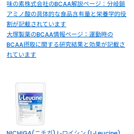
味の素株式会社のBCAA解説ページ：分岐鎖
アミノ酸の具体的な食品含有量と栄養学的役
割が記載されています
大塚製薬のBCAA情報ページ：運動時の
BCAA摂取に関する研究結果と効果が記載さ
れています
NICHIGA(ニチガ) L-ロイシン (L-Leucine)