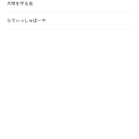
大地を守る会
らでぃっしゅぼーや
宅配弁当ランキング
野菜宅配
北海道の生協
東北の生協
東京の生協
北陸の生協
中部地方の生協