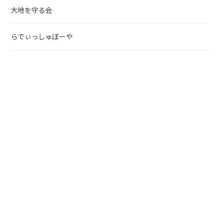
大地を守る会
らでぃっしゅぼーや
宅配弁当ランキング
野菜宅配
北海道の生協
東北の生協
東京の生協
北陸の生協