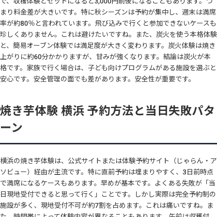
で、収穫体験とセットになると3,000円前後になることもあります。つ
まり料金差が大きいです。特に秋シーズンは予約が集中し、週末は満席
率が約80％と言われています。飛び込みで行くと参加できないケースも
珍しくありません。これは避けたいですね。また、炭火を使う本格体験
と、簡易オーブン体験では満足度が大きく変わります。炭火体験は焼き
上がりに約60分かかりますが、甘みが強くなります。結論は炭火が本
格です。家族で行く場合は、子ども向けプログラムがある施設を選ぶと
安心です。安全管理の面でも差があります。安全性が重要です。
焼き芋体験 横浜 予約方法と当日失敗パタ
ーン
横浜の焼き芋体験は、公式サイトまたは体験予約サイト（じゃらん・ア
ソビュー）経由が主流です。特に直前予約は埋まりやすく、3日前時点
で満席になるケースもあります。早めが基本です。よくある失敗が「当
日現地受付できると思って行く」ことです。しかし実際は完全予約制の
施設が多く、現地受付不可が約7割を占めます。これは痛いですね。ま
た、時間帯によって体験内容が異なることもあります。午前は収穫付