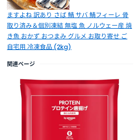
ますよね 訳あり さば 鯖 サバ 鯖フィーレ 骨
取り済み＆個別凍結 無塩 魚 ノルウェー産 焼
き魚 おかず おつまみ グルメ お取り寄せ ご
自宅用 冷凍食品 (2kg)
関連ページ