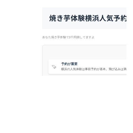
焼き芋体験横浜人気予約
あなた焼き芋体験で3千円損してますよ
予約が重要
🍠
横浜の人気体験は事前予約が基本。飛び込みは満席が
料金差に注意
💰
施設によって1,000円〜4,000円と大きく変わります
家族向け
👨‍👩‍👧
子ども体験や食育イベントとして人気が高ま
全力宅食
食材情報